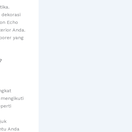
ika.
 dekorasi
zon Echo
erior Anda.
porer yang
?
ngkat
 mengikuti
perti
juk
ntu Anda