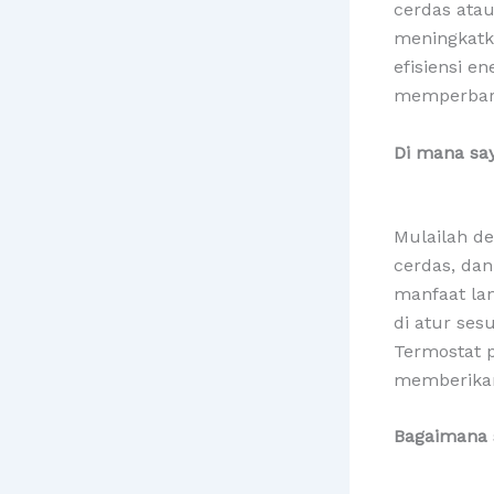
cerdas ata
meningkatk
efisiensi e
memperbaru
Di mana sa
Mulailah d
cerdas, da
manfaat lan
di atur se
Termostat 
memberikan
Bagaimana 