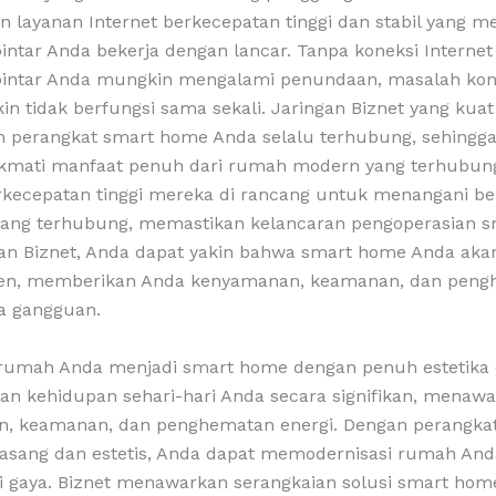
 layanan Internet berkecepatan tinggi dan stabil yang m
intar Anda bekerja dengan lancar. Tanpa koneksi Internet
pintar Anda mungkin mengalami penundaan, masalah kone
n tidak berfungsi sama sekali. Jaringan Biznet yang kuat
 perangkat smart home Anda selalu terhubung, sehingg
kmati manfaat penuh dari rumah modern yang terhubung
erkecepatan tinggi mereka di rancang untuk menangani b
yang terhubung, memastikan kelancaran pengoperasian 
an Biznet, Anda dapat yakin bahwa smart home Anda akan
sien, memberikan Anda kenyamanan, keamanan, dan pen
a gangguan.
umah Anda menjadi smart home dengan penuh estetika 
an kehidupan sehari-hari Anda secara signifikan, menaw
, keamanan, dan penghematan energi. Dengan perangka
asang dan estetis, Anda dapat memodernisasi rumah And
 gaya. Biznet menawarkan serangkaian solusi smart home