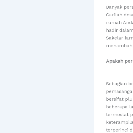
Banyak per
Carilah de
rumah Anda.
hadir dalam
Sakelar lam
menambah s
Apakah per
Sebagian b
pemasangan
bersifat p
beberapa la
termostat 
keterampil
terperinci