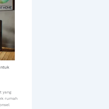
untuk
t yang
pek rumah
onsel