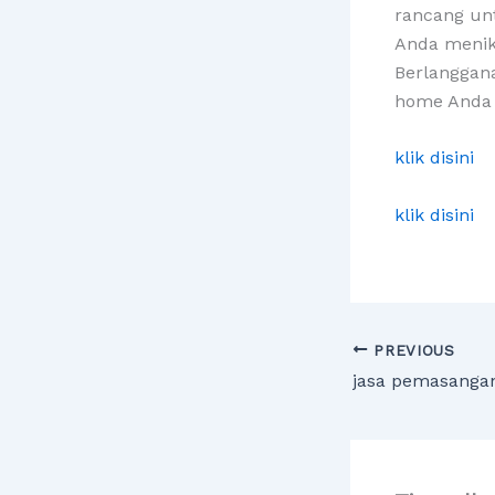
rancang un
Anda menik
Berlanggana
home Anda b
klik disini
klik disini
PREVIOUS
jasa pemasanga