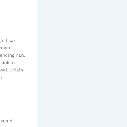
nifikan.
dengan
endinginan.
gkinkan
al. Selain
l
usus di