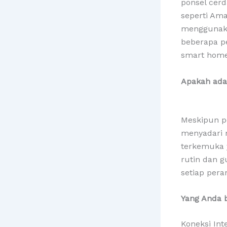
ponsel cerd
seperti Ama
menggunaka
beberapa p
smart home
Apakah ada
Meskipun p
menyadari m
terkemuka 
rutin dan g
setiap pera
Yang Anda b
Koneksi Int