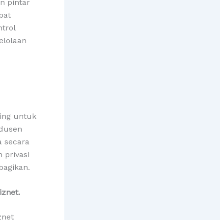
n pintar
pat
trol
elolaan
ing untuk
odusen
 secara
 privasi
bagikan.
iznet.
znet