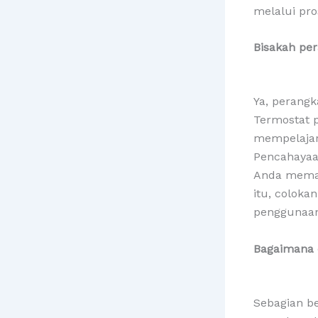
melalui pro
Bisakah pe
Ya, perang
Termostat p
mempelajar
Pencahayaa
Anda memati
itu, colok
penggunaan 
Bagaimana 
Sebagian be