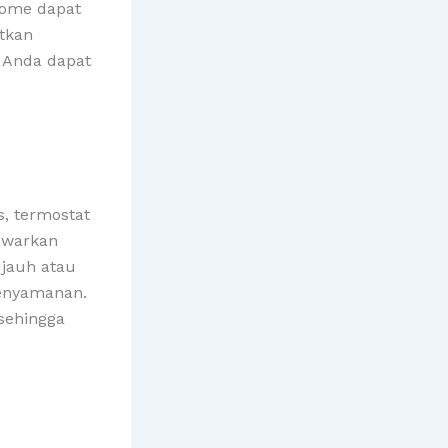
home dapat
tkan
, Anda dapat
, termostat
awarkan
 jauh atau
kenyamanan.
sehingga