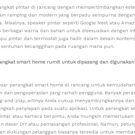
angkat pintar di rancang dengan mempertimbangkan estet
sain ramping dan modern yang berpadu sempurna dengan
 Misalnya, speaker pintar seperti Google Nest atau Ama
 berbagai warna dan bahan untuk disesuaikan dengan int
pu pintar dan termostat juga hadir dalam desain kontem
entuhan kecanggihan pada ruangan mana pun.
angkat smart home rumit untuk dipasang dan digunakan
esar perangkat smart home di rancang untuk kemudahan
 dan pengoperasian yang ramah pengguna. Banyak pera
lug-and-play, artinya Anda cukup menyambungkannya dan
ngkah penyiapan pada suatu aplikasi. Untuk perangkat se
pintar atau kamera bel pintu, Anda mungkin memerlukan
an dasar DIY atau pemasangan profesional. Namun, petun
 dan dukungan pelanggan biasanya tersedia untuk memba