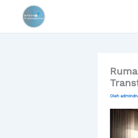
Lewati
ke
konten
Ruma
Trans
Oleh
admindn