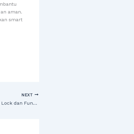
embantu
dan aman.
ikan smart
NEXT
Jenis Smart Door Lock dan Fungsinya