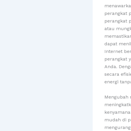
menawarkan
perangkat p
perangkat 
atau mungki
memastikan
dapat meni
Internet b
perangkat 
Anda. Deng
secara efi
energi tanp
Mengubah r
meningkatk
kenyamanan
mudah di p
mengurangi