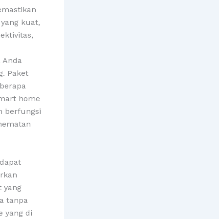
emastikan
 yang kuat,
ktivitas,
a Anda
. Paket
eberapa
smart home
 berfungsi
ghematan
dapat
arkan
t yang
a tanpa
 yang di